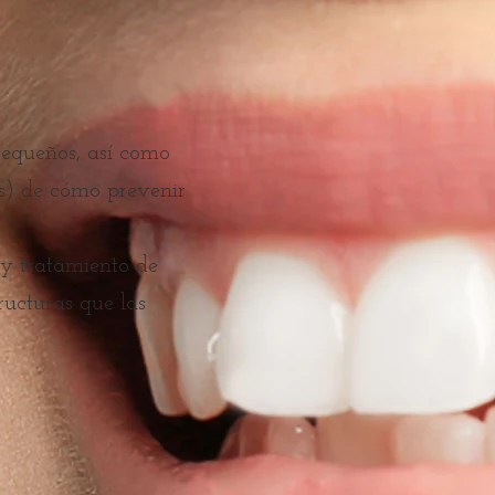
pequeños, así como
es) de cómo prevenir
 y tratamiento de
ructuras que las