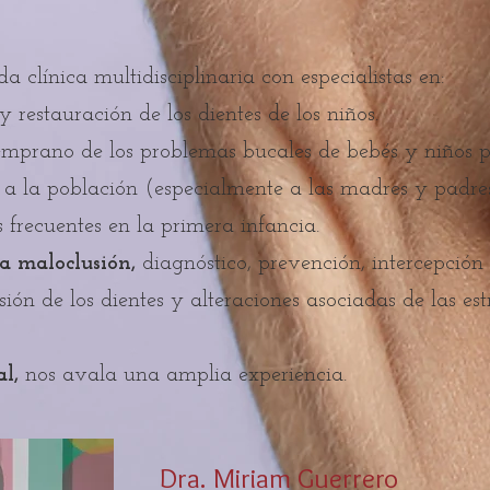
 clínica multidisciplinaria con especialistas en:
 restauración de los dientes de los niños.
emprano de los problemas bucales de bebés y niños 
 a la población (especialmente a las madres y padr
 frecuentes en la primera infancia.
a maloclusión,
diagnóstico, prevención, intercepción
ión de los dientes y alteraciones asociadas de las est
l,
nos avala una amplia experiencia.
Dra. Miriam Guerrero