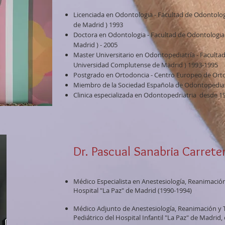
Licenciada en Odontologia - Facultad de Odontolo
de Madrid ) 1993
Doctora en Odontologia - Facultad de Odontologia
Madrid ) - 2005
Master Universitario en Odontopediatría - Fa
Universidad Complutense de Madrid ) 1993-1995
Postgrado en Ortodoncia - Centro Europeo de Orto
Miembro de la Sociedad Española de Odontopediat
Clinica especializada en Odontopedriatria desde 1
Dr. Pascual Sanabria Carrete
Médico Especialista en Anestesiología, Reanimación
Hospital "La Paz" de Madrid (1990-1994)
Médico Adjunto de Anestesiología, Reanimación y 
Pediátrico del Hospital Infantil "La Paz" de Madrid,