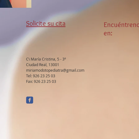
Solicite su cita
Encuéntren
en:
C\ María Cristina, 5 - 3º
Ciudad Real, 13001
miriamodotopediatra@gmail.com
Tel: 926 23 25 03
Fax: 926 23 25 03