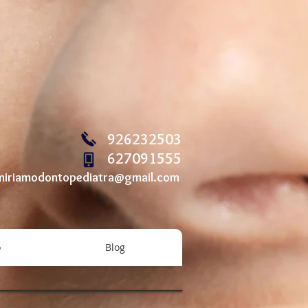
926232503
627091555
miriamodontopediatra@gmail.com
o
Blog