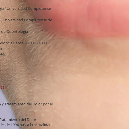
gia ( Universidad Complutense
 ( Universidad Complutense de
cultad de Odontologia (
doncia Ceosa -- 1997 - 1998
ria
996
ro
 y Tratamiento del Dolor por el
Tratamiento del Dolor
 desde 1994 hasta la actualidad.